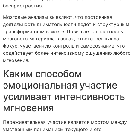
беспристрастно.
Мозговые анализы выявляют, что постоянная
деятельность внимательности ведёт к структурным
трансформациям в мозге. Повышается плотность
мозгового материала в зонах, ответственных за
фокус, чувственную контроль и самосознание, что
содействует более интенсивному ощущению любого
мгновения.
Каким способом
эмоциональная участие
усиливает интенсивность
мгновения
Переживательная участие является мостом между
умственным пониманием текущего и его