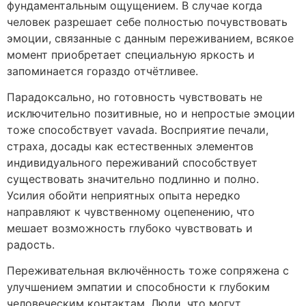
фундаментальным ощущением. В случае когда
человек разрешает себе полностью почувствовать
эмоции, связанные с данным переживанием, всякое
момент приобретает специальную яркость и
запоминается гораздо отчётливее.
Парадоксально, но готовность чувствовать не
исключительно позитивные, но и непростые эмоции
тоже способствует vavada. Восприятие печали,
страха, досады как естественных элементов
индивидуального переживаний способствует
существовать значительно подлинно и полно.
Усилия обойти неприятных опыта нередко
направляют к чувственному оцепенению, что
мешает возможность глубоко чувствовать и
радость.
Переживательная включённость тоже сопряжена с
улучшением эмпатии и способности к глубоким
человеческим контактам. Люди, что могут