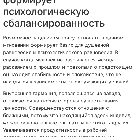
психологическую
сбалансированность
Возможность целиком присутствовать в данном
мгновении формирует базис для душевной
равновесия и психологического равновесия. В
случае когда человек не разрывается между
раскаянием о прошлом и тревогами о предстоящем,
он находит стабильность и спокойствие, что не
находятся в зависимости от окружающих условий.
Внутренняя гармония, появляющаяся из вавада,
отражается на любые стороны существования
личности. Совершенствуются отношения с
ближними, потому что находящийся здесь индивид
может основательнее слышать и постигать других.
Увеличивается продуктивность в рабочей