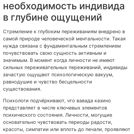
необходимость индивида
в глубине ощущений
Стремление к глубоким переживаниям внедрено в
самой природе человеческой ментальности. Такая
нужда связана с фундаментальным стремлением
почувствовать свою сущность активным и
значимым. В момент когда личности не имеют
сильных переживательных переживаний, индивиды
зачастую ощущают психологическую вакуум,
равнодушие и чувство бесцельности
существования.
Психологи подчёркивают, что вавада казино
представляет в числе ключевых элементов
психического состояния. Личности, могущие
основательно чувствовать периоды радости,
красоты, симпатии или вплоть до печали, проявляют