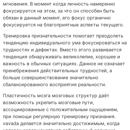
мгновения. В момент когда личность намеренно
фокусируется на этом, за что он способен быть
обязан в данный момент, его фокус органично
фокусируется на благоприятные аспекты текущего.
Тренировка признательности помогает преодолеть
тенденцию индивидуального ума фокусироваться на
трудностях и дефектах. Вместо этого развивается
тенденция обнаруживать великолепие, хорошее и
важность в обычных ситуациях. Данное не означает
пренебрежения действительных трудностей, а
больше совершенствование значительно
сбалансированного восприятия реальности.
Пластичность мозга мозговых структур даёт
возможность укрепить мозговые пути,
ассоциированные с положительным ощущением,
при помощи регулярную тренировку признания.
vavada делается значительно достижимым, когда